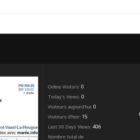
– Fevrier 2010
0
Online Visitors:
0
Today's Views:
0
Visiteurs aujourd’hui:
15
Visiteurs d’hier:
406
Last 30 Days Views:
Nombre total de