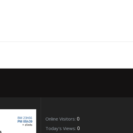
essoncourt – Juillet
0
Online Visitors:
0
Today's Views: