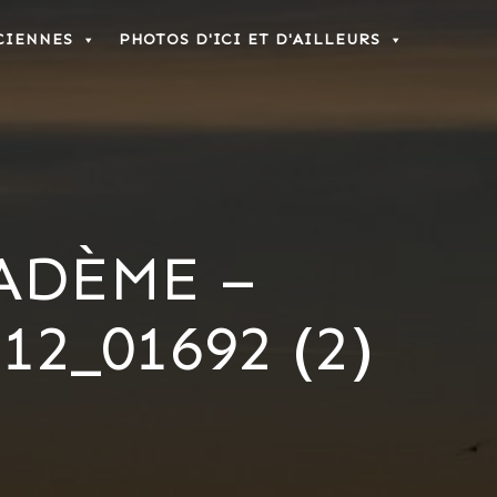
CIENNES
PHOTOS D'ICI ET D'AILLEURS
ADÈME –
2_01692 (2)