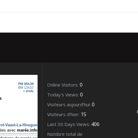
mbre 2011 (1)
0
Online Visitors:
0
Today's Views:
0
Visiteurs aujourd’hui:
15
Visiteurs d’hier:
406
Last 30 Days Views:
Nombre total de