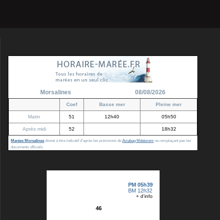
Morsalines
08/08/2026
Coef
Basse mer
Pleine mer
Matin
51
12h40
05h50
Après midi
52
18h32
Marées Morsalines
donné à titre indicatif d'après les prévisions de
Aviabag Météorem
ne remplaçant pas les
documents officiels.