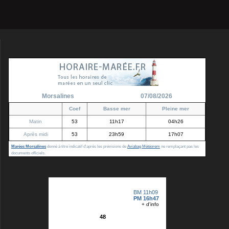
Morsalines
07/08/2026
Coef
Basse mer
Pleine mer
Matin
53
11h17
04h26
Après midi
53
23h59
17h07
Marées Morsalines
donné à titre indicatif d'après les prévisions de
Aviabag Météorem
ne remplaçant pas les
documents officiels.