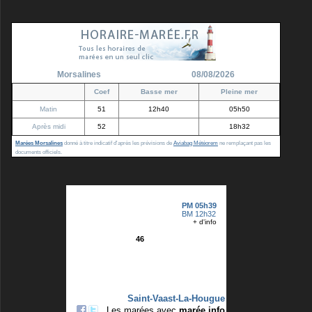
Morsalines
08/08/2026
Coef
Basse mer
Pleine mer
Matin
51
12h40
05h50
Après midi
52
18h32
Marées Morsalines
donné à titre indicatif d'après les prévisions de
Aviabag Météorem
ne remplaçant pas les
documents officiels.