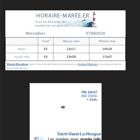
Morsalines
07/08/2026
Coef
Basse mer
Pleine mer
Matin
53
11h17
04h26
Après midi
53
23h59
17h07
Marées Morsalines
donné à titre indicatif d'après les prévisions de
Aviabag Météorem
ne remplaçant pas les
documents officiels.