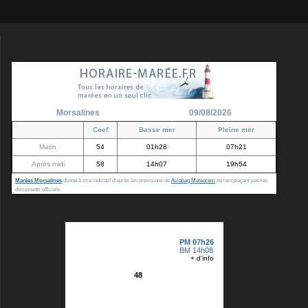
Morsalines
09/08/2026
Coef
Basse mer
Pleine mer
Matin
54
01h28
07h21
Après midi
58
14h07
19h54
Marées Morsalines
donné à titre indicatif d'après les prévisions de
Aviabag Météorem
ne remplaçant pas les
documents officiels.