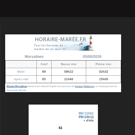
Morsalines
05/08/2026
Coef
Basse mer
Pleine mer
Matin
69
09h22
02h32
Après midi
65
21h46
15h00
Marées Morsalines
donné à titre indicatif d'après les prévisions de
Aviabag Météorem
ne remplaçant pas les
documents officiels.