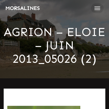
Passer
MORSALINES
au
contenu
AGRION – ELOIE
– JUIN
2013_05026 (2)