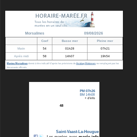
Morsalines
09/08/2026
Coef
Basse mer
Pleine mer
Matin
54
01h28
07h21
Après midi
58
14h07
19h54
Marées Morsalines
donné à titre indicatif d'après les prévisions de
Aviabag Météorem
ne remplaçant pas les
documents officiels.