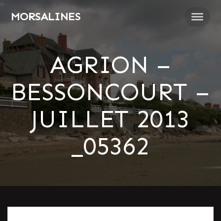
Passer
MORSALINES
au
contenu
AGRION –
BESSONCOURT –
JUILLET 2013
_05362