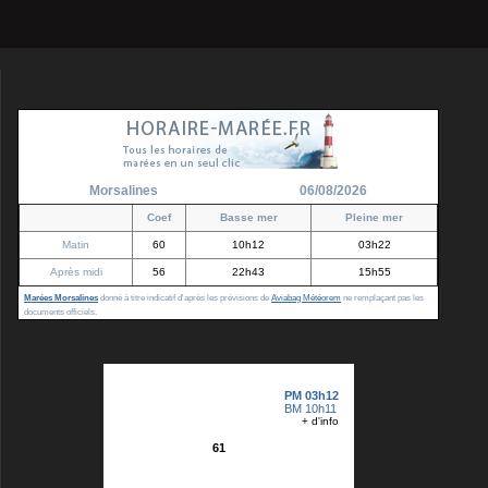
Morsalines
06/08/2026
Coef
Basse mer
Pleine mer
Matin
60
10h12
03h22
Après midi
56
22h43
15h55
Marées Morsalines
donné à titre indicatif d'après les prévisions de
Aviabag Météorem
ne remplaçant pas les
documents officiels.