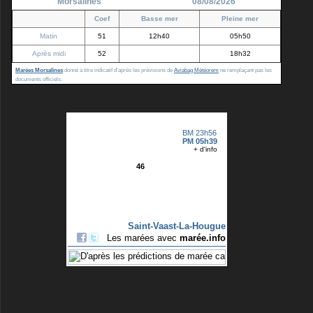
Morsalines
08/08/2026
Coef
Basse mer
Pleine mer
Matin
51
12h40
05h50
Après midi
52
18h32
Marées Morsalines
donné à titre indicatif d'après les prévisions de
Aviabag Météorem
ne remplaçant pas les
documents officiels.