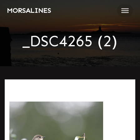
Passer
MORSALINES
au
contenu
_DSC4265 (2)