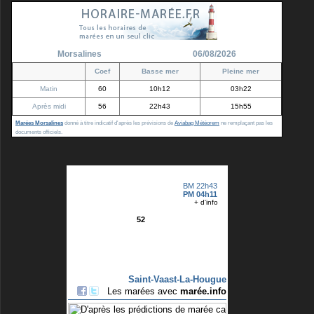
Morsalines
06/08/2026
Coef
Basse mer
Pleine mer
Matin
60
10h12
03h22
Après midi
56
22h43
15h55
Marées Morsalines
donné à titre indicatif d'après les prévisions de
Aviabag Météorem
ne remplaçant pas les
documents officiels.