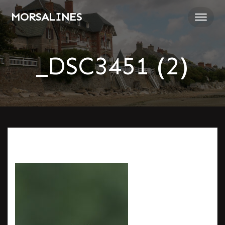
Passer
MORSALINES
au
contenu
_DSC3451 (2)