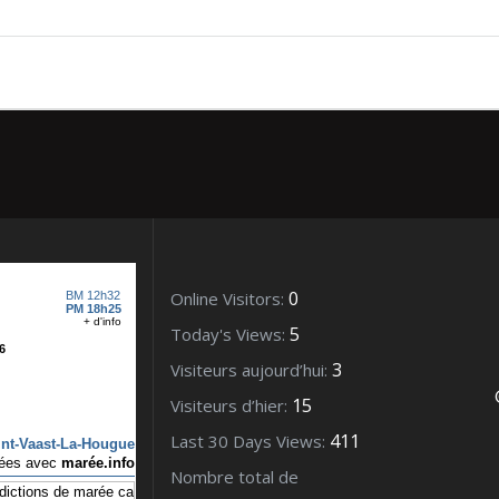
lection Hugues Sciboz
0
Online Visitors:
5
Today's Views:
3
Visiteurs aujourd’hui:
15
Visiteurs d’hier:
411
Last 30 Days Views:
Nombre total de