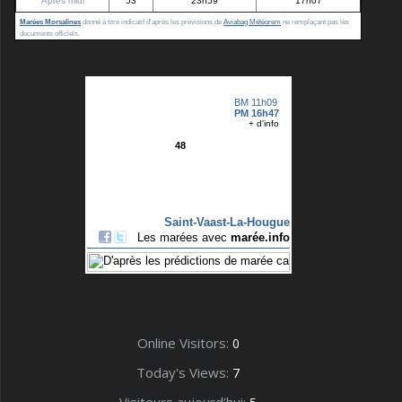
Après midi
53
23h59
17h07
Marées Morsalines
donné à titre indicatif d'après les prévisions de
Aviabag Météorem
ne remplaçant pas les
documents officiels.
Online Visitors:
0
Today's Views:
7