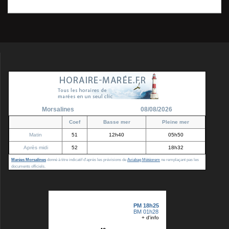
l’article
Morsalines
08/08/2026
Coef
Basse mer
Pleine mer
Matin
51
12h40
05h50
Après midi
52
18h32
Marées Morsalines
donné à titre indicatif d'après les prévisions de
Aviabag Météorem
ne remplaçant pas les
documents officiels.