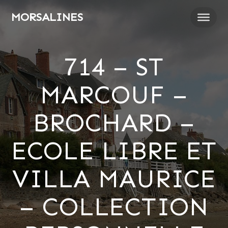
Passer
MORSALINES
au
contenu
714 – ST
MARCOUF –
BROCHARD –
ECOLE LIBRE ET
VILLA MAURICE
– COLLECTION