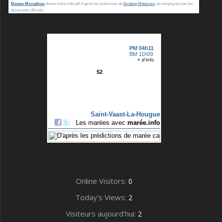
Marées Morsalines
donné à titre indicatif d'après les prévisions de
Aviabag Météorem
ne remplaçant pas les
documents officiels.
Online Visitors:
0
Today's Views:
2
Visiteurs aujourd’hui:
2