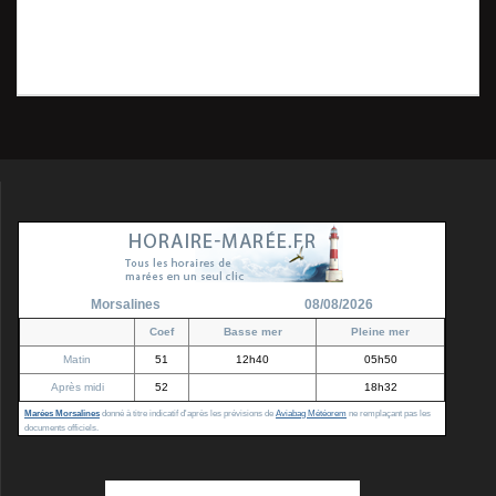
de
précédent
Vaast – La jetee et la
:
chapelle des marins –
l’article
Collection personnelle
Morsalines
08/08/2026
Coef
Basse mer
Pleine mer
Matin
51
12h40
05h50
Après midi
52
18h32
Marées Morsalines
donné à titre indicatif d'après les prévisions de
Aviabag Météorem
ne remplaçant pas les
documents officiels.