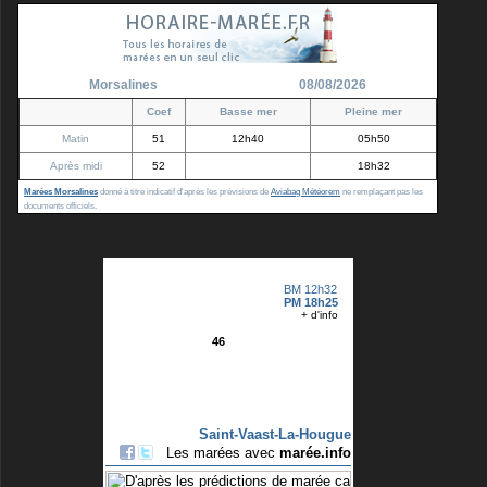
Morsalines
08/08/2026
Coef
Basse mer
Pleine mer
Matin
51
12h40
05h50
Après midi
52
18h32
Marées Morsalines
donné à titre indicatif d'après les prévisions de
Aviabag Météorem
ne remplaçant pas les
documents officiels.