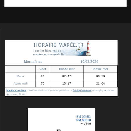
l’article
Morsalines
10/08/2026
Coef
Basse mer
Pleine mer
Matin
64
02h47
08h39
Après midi
70
15h17
21h04
Marées Morsalines
donné à titre indicatif d'après les prévisions de
Aviabag Météorem
ne remplaçant pas les
documents officiels.