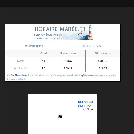
Morsalines
10/08/2026
Coef
Basse mer
Pleine mer
Matin
64
02h47
08h39
Après midi
70
15h17
21h04
Marées Morsalines
donné à titre indicatif d'après les prévisions de
Aviabag Météorem
ne remplaçant pas les
documents officiels.