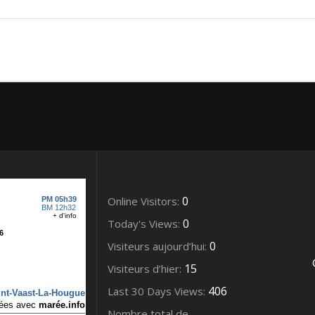
 port – Collection
0
Online Visitors:
0
Today's Views:
0
Visiteurs aujourd’hui:
15
Visiteurs d’hier:
406
Last 30 Days Views:
Nombre total de