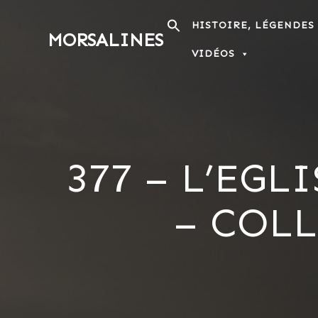
Passer
au
HISTOIRE, LÉGENDES
MORSALINES
contenu
VIDÉOS
377 – L’EGL
– COL