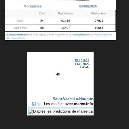
Morsalines
09/08/2026
Coef
Basse mer
Pleine mer
Matin
54
01h28
07h21
Après midi
58
14h07
19h54
Marées Morsalines
donné à titre indicatif d'après les prévisions de
Aviabag Météorem
ne remplaçant pas les
documents officiels.