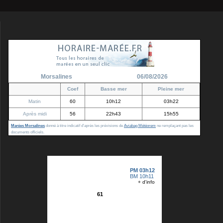
Morsalines
06/08/2026
Coef
Basse mer
Pleine mer
Matin
60
10h12
03h22
Après midi
56
22h43
15h55
Marées Morsalines
donné à titre indicatif d'après les prévisions de
Aviabag Météorem
ne remplaçant pas les
documents officiels.