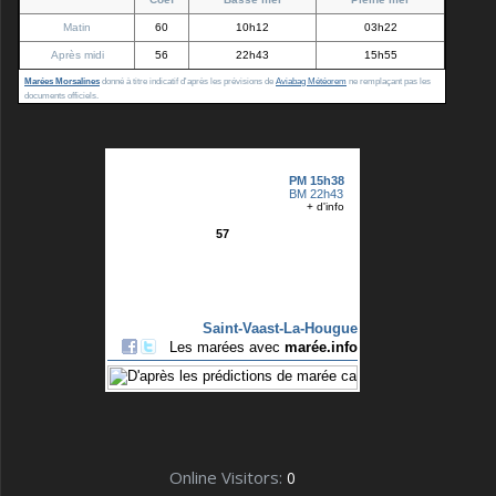
Matin
60
10h12
03h22
Après midi
56
22h43
15h55
Marées Morsalines
donné à titre indicatif d'après les prévisions de
Aviabag Météorem
ne remplaçant pas les
documents officiels.
Online Visitors:
0