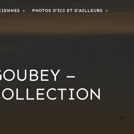
CIENNES
PHOTOS D'ICI ET D'AILLEURS
GOUBEY –
COLLECTION