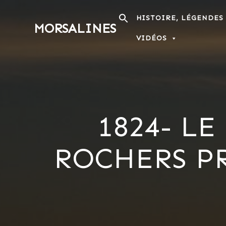
Passer
au
HISTOIRE, LÉGENDES
MORSALINES
contenu
VIDÉOS
1824- L
ROCHERS P