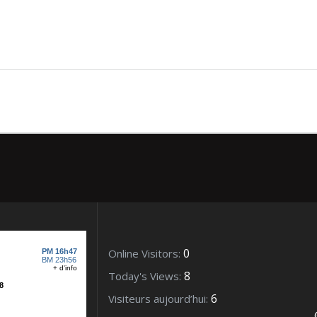
– Rochers pres du port –
0
Online Visitors:
8
Today's Views:
6
Visiteurs aujourd’hui: