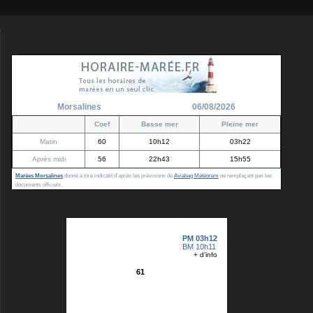
Morsalines
06/08/2026
Coef
Basse mer
Pleine mer
Matin
60
10h12
03h22
Après midi
56
22h43
15h55
Marées Morsalines
donné à titre indicatif d'après les prévisions de
Aviabag Météorem
ne remplaçant pas les
documents officiels.