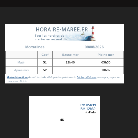
Morsalines
08/08/2026
Coef
Basse mer
Pleine mer
Matin
51
12h40
05h50
Après midi
52
18h32
Marées Morsalines
donné à titre indicatif d'après les prévisions de
Aviabag Météorem
ne remplaçant pas les
documents officiels.