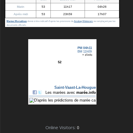
Matin
53
11h17
04h26
Après midi
53
23h59
17h07
Marées Morsalines
donné à titre indicatif d'après les prévisions de
Aviabag Météorem
ne remplaçant pas les
documents officiels.
Online Visitors:
0