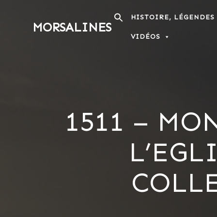
Passer
au
HISTOIRE, LÉGENDES
MORSALINES
contenu
VIDÉOS
1511 – MO
L’EGL
COLL