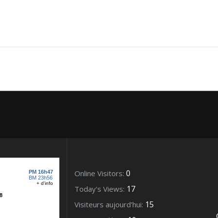
y – L’eglise et son clocher –
0
Online Visitors:
17
Today's Views:
15
Visiteurs aujourd’hui: