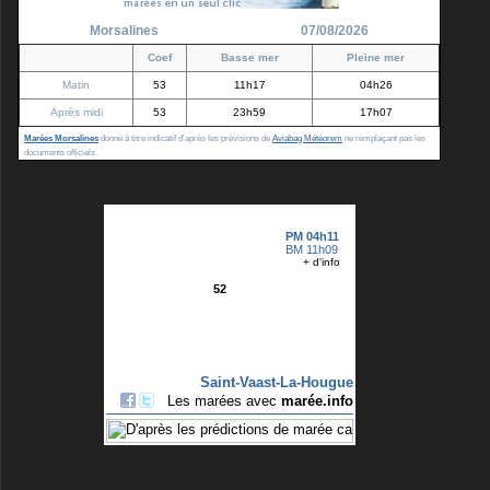
Morsalines
07/08/2026
Coef
Basse mer
Pleine mer
Matin
53
11h17
04h26
Après midi
53
23h59
17h07
Marées Morsalines
donné à titre indicatif d'après les prévisions de
Aviabag Météorem
ne remplaçant pas les
documents officiels.