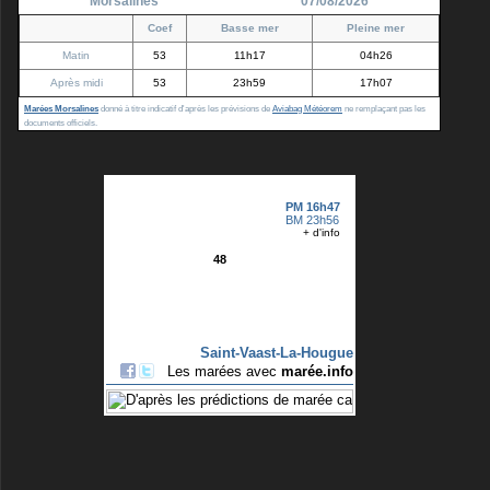
Morsalines
07/08/2026
Coef
Basse mer
Pleine mer
Matin
53
11h17
04h26
Après midi
53
23h59
17h07
Marées Morsalines
donné à titre indicatif d'après les prévisions de
Aviabag Météorem
ne remplaçant pas les
documents officiels.