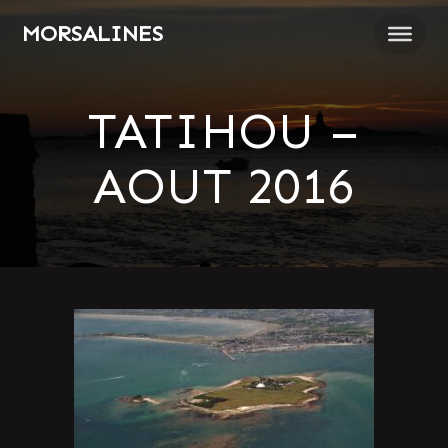
Passer
MORSALINES
au
contenu
TATIHOU –
AOUT 2016