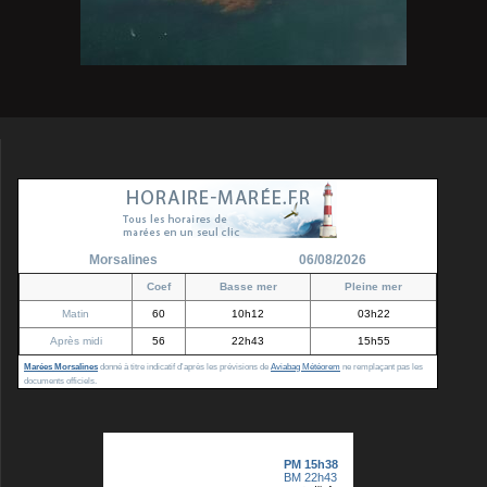
Morsalines
06/08/2026
Coef
Basse mer
Pleine mer
Matin
60
10h12
03h22
Après midi
56
22h43
15h55
Marées Morsalines
donné à titre indicatif d'après les prévisions de
Aviabag Météorem
ne remplaçant pas les
documents officiels.