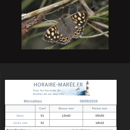
Morsalines
08/08/2026
Coef
Basse mer
Pleine mer
Matin
51
12h40
05h50
Après midi
52
18h32
Marées Morsalines
donné à titre indicatif d'après les prévisions de
Aviabag Météorem
ne remplaçant pas les