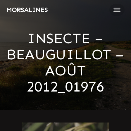
Passer
MORSALINES
au
contenu
INSECTE –
BEAUGUILLOT –
AOÛT
2012_01976