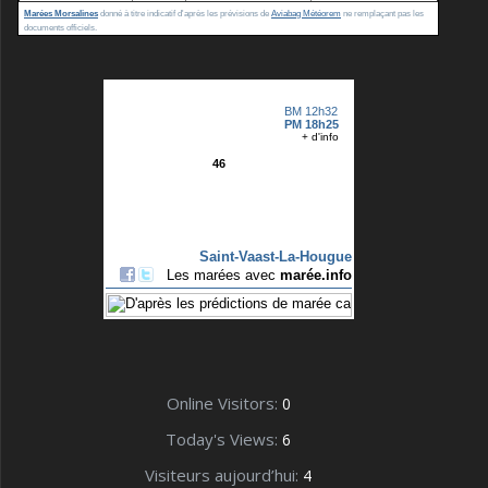
Marées Morsalines
donné à titre indicatif d'après les prévisions de
Aviabag Météorem
ne remplaçant pas les
documents officiels.
Online Visitors:
0
Today's Views:
6
Visiteurs aujourd’hui:
4