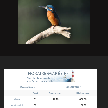
Morsalines
08/08/2026
Coef
Basse mer
Pleine mer
Matin
51
12h40
05h50
Après midi
52
18h32