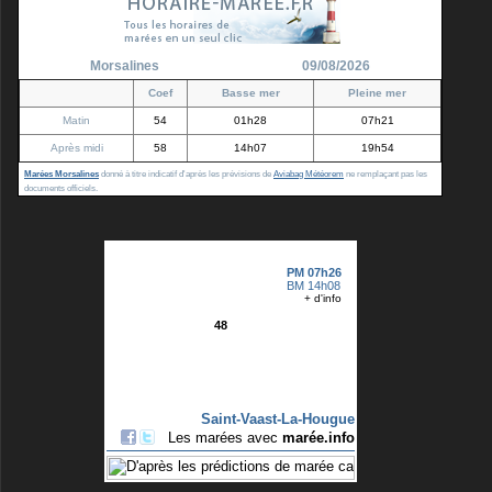
Morsalines
09/08/2026
Coef
Basse mer
Pleine mer
Matin
54
01h28
07h21
Après midi
58
14h07
19h54
Marées Morsalines
donné à titre indicatif d'après les prévisions de
Aviabag Météorem
ne remplaçant pas les
documents officiels.