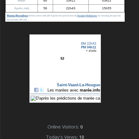
Matin
60
10h12
03h22
Après midi
56
22h43
15h55
Marées Morsalines
donné à titre indicatif d'après les prévisions de
Aviabag Météorem
ne remplaçant pas les
documents officiels.
Online Visitors:
0
Today's Views:
10