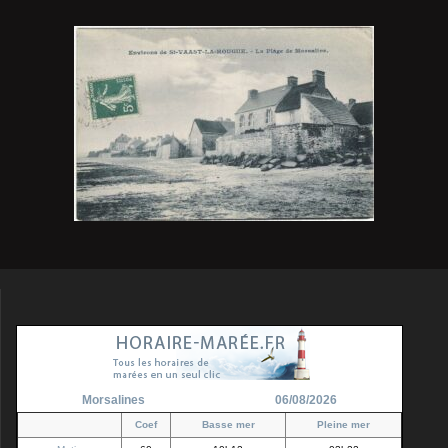
Morsalines
06/08/2026
Coef
Basse mer
Pleine mer