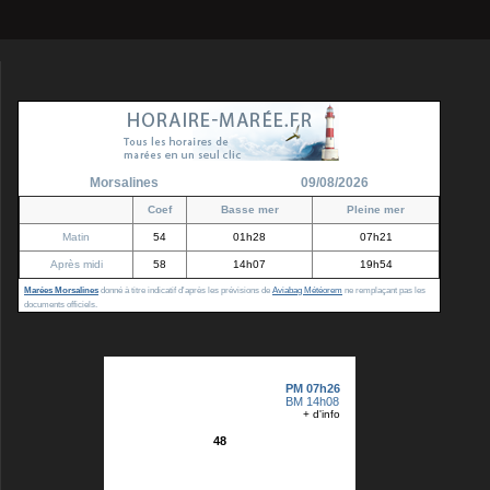
Morsalines
09/08/2026
Coef
Basse mer
Pleine mer
Matin
54
01h28
07h21
Après midi
58
14h07
19h54
Marées Morsalines
donné à titre indicatif d'après les prévisions de
Aviabag Météorem
ne remplaçant pas les
documents officiels.