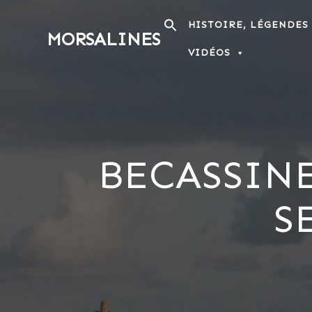
Passer
au
HISTOIRE, LÉGENDES
MORSALINES
contenu
VIDÉOS
BECASSIN
S