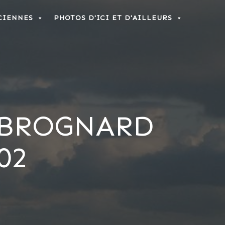
CIENNES
PHOTOS D'ICI ET D'AILLEURS
 BROGNARD
02