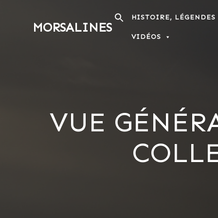
Passer
au
HISTOIRE, LÉGENDES
MORSALINES
contenu
VIDÉOS
VUE GÉNÉRA
COLL