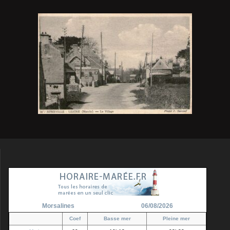
Morsalines
06/08/2026
Coef
Basse mer
Pleine mer