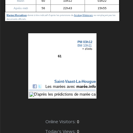
Matin
60
10h12
03h22
Après midi
56
22h43
15h55
Marées Morsalines
donné à titre indicatif d'après les prévisions de
Aviabag Météorem
ne remplaçant pas les
documents officiels.
Online Visitors:
0
Today's Views:
0